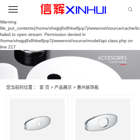
Warning:
file_put_contents(/home/xhwjpj8x8hkw8jop7j/wwwroot/source/cache/li
failed to open stream: Permission denied in
/home/xhwjpj8x8hkw8jop7j/wwwroot/source/model/api.class.php on
line 217
您当前的位置 ：
首 页
>
产品展示
>
惠州装饰板