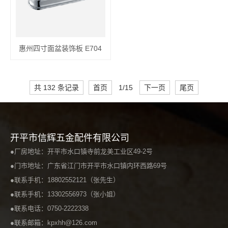
惠州四寸面盆装饰板 E704
共 132 条记录
首页
1/15
下一页
尾页
开平市信辉五金配件有限公司
●厂房地址：开平市水口镇寺前龙美工业区49-2号
●门市地址：广东省江门市开平市水口镇内环西路69号
●联系手机：18802552121（张先生）
●联系手机：13302556973（张小姐）
●联系电话：0750-2222338
●联系邮箱：kpxhh@126.com