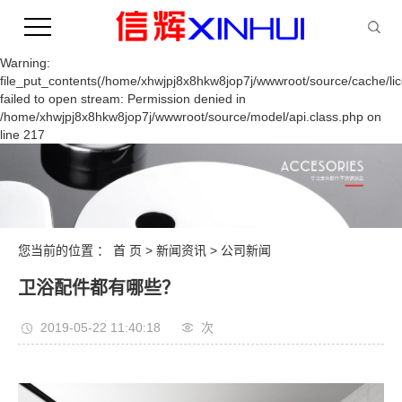
Warning:
file_put_contents(/home/xhwjpj8x8hkw8jop7j/wwwroot/source/cache/li
failed to open stream: Permission denied in
/home/xhwjpj8x8hkw8jop7j/wwwroot/source/model/api.class.php on
line 217
您当前的位置 ：
首 页
>
新闻资讯
>
公司新闻
卫浴配件都有哪些？
2019-05-22 11:40:18
次